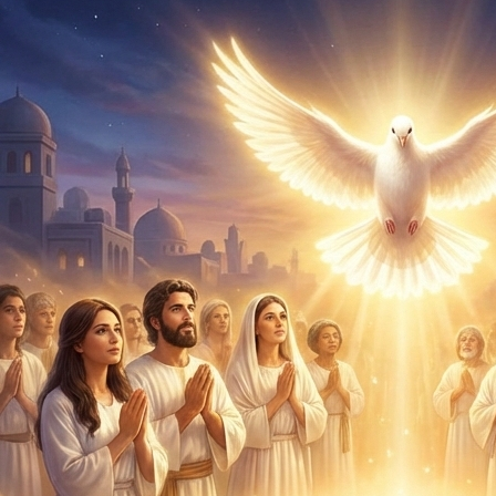
a la esposa para su Hijo, conforme a las costumbres
de los pueblos del medio oriente. La Iglesia es un
pueblo, conformado por personas de todas las
naciones, pueblo, tribus. La parábola de las diez
vírgenes en Mateo 25: 1-13 nuestro Señor Jesucristo
nos redarguye, acerca de la necesidad de tener
aceite suficiente para esperar al esposo. En esta
enseñanza mostraremos basados en la santa
palabra, que las diez vírgenes son la iglesia. La
parábola de la diez vírgenes, nos invita a estar
preparados para el arrebatamiento y recibir los
galardones. No toda la iglesia será arrebatada al
mismo tiempo. No se refiere a la salvación, se refiere
a estar preparado y digno para participar del Reino
milenial. Bienvenido al estudio de la maravillosa
palabra de Dios.