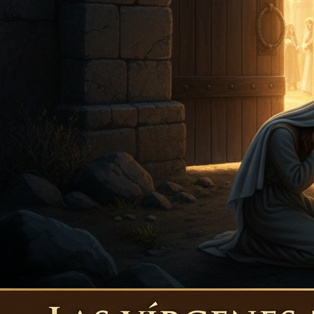
parábola de la diez vírgenes, nos invita a estar
preparados para el arrebatamiento y recibir los
galardones. No toda la iglesia será arrebatada al
mismo tiempo. No se refiere a la salvación, se refiere
a estar preparado y digno para participar del Reino
milenial. Bien venido al estudio de la maravillosa
palabra de Dios.