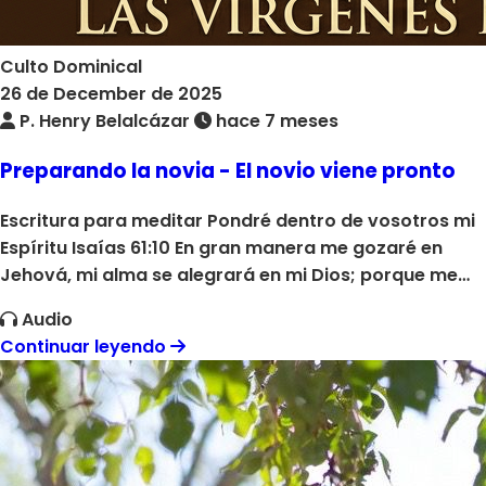
Culto Dominical
26 de December de 2025
P. Henry Belalcázar
hace 7 meses
Preparando la novia - El novio viene pronto
Escritura para meditar Pondré dentro de vosotros mi
Espíritu Isaías 61:10 En gran manera me gozaré en
Jehová, mi alma se alegrará en mi Dios; porque me
vistió de vestidos de salud, rodeóme de manto de
Audio
justicia, como á novio me atavió, y como á novia
Continuar leyendo
compuesta de sus joyas. Dios Padre esta preparando
a la esposa para su Hijo, conforme a las costumbres
de los pueblos del medio oriente. La Iglesia es un
pueblo, conformado por personas de todas las
naciones, pueblo, tribus. La parábola de las diez