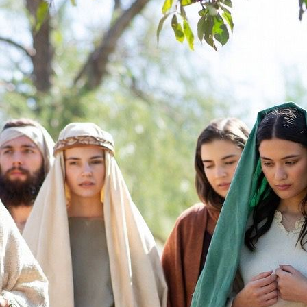
vírgenes en Mateo 25: 1-13 nuestro Señor Jesucristo
nos redarguye, acerca de la necesidad de tener
aceite suficiente para esperar al esposo. En esta
enseñanza mostraremos basados en la santa
palabra, que las diez vírgenes son la iglesia. La
parábola de la diez vírgenes, nos invita a estar
preparados para el arrebatamiento y recibir los
galardones. No toda la iglesia será arrebatada al
mismo tiempo. No se refiere a la salvación, se refiere
a estar preparado y digno para participar del Reino
milenial. Bien venido al estudio de la maravillosa
palabra de Dios.