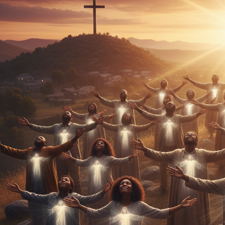
preparados para el arrebatamiento y recibir los
galardones. No toda la iglesia será arrebatada al
mismo tiempo. No se refiere a la salvación, se refiere
a estar preparado y digno para participar del Reino
milenial. Bien venido al estudio de la maravillosa
palabra de Dios