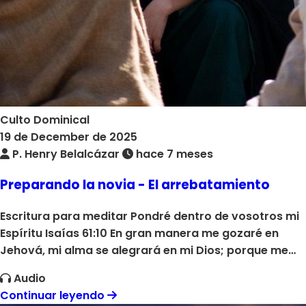
Culto Dominical
19 de December de 2025
P. Henry Belalcázar
hace 7 meses
Preparando la novia - El arrebatamiento
Escritura para meditar Pondré dentro de vosotros mi
Espíritu Isaías 61:10 En gran manera me gozaré en
Jehová, mi alma se alegrará en mi Dios; porque me
vistió de vestidos de salud, rodeóme de manto de
Audio
justicia, como á novio me atavió, y como á novia
Continuar leyendo
compuesta de sus joyas. Dios Padre esta preparando