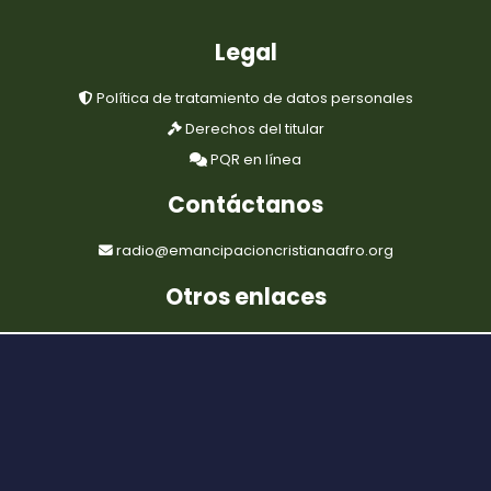
Legal
Política de tratamiento de datos personales
Derechos del titular
PQR en línea
Contáctanos
radio@emancipacioncristianaafro.org
Otros enlaces